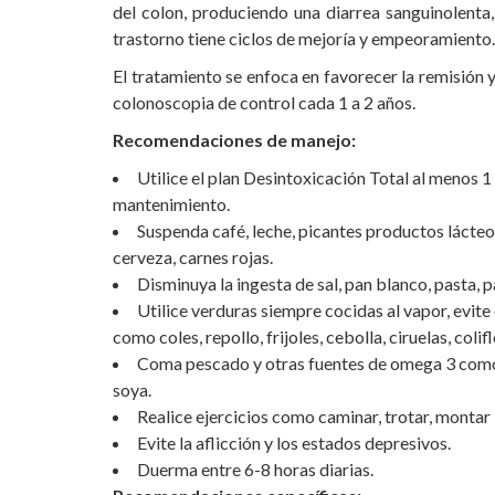
del colon, produciendo una diarrea sanguinolenta
trastorno tiene ciclos de mejoría y empeoramiento.
El tratamiento se enfoca en favorecer la remisión y
colonoscopia de control cada 1 a 2 años.
Recomendaciones de manejo:
Utilice el plan Desintoxicación Total al menos 
mantenimiento.
Suspenda café, leche, picantes productos lácteo
cerveza, carnes rojas.
Disminuya la ingesta de sal, pan blanco, pasta, p
Utilice verduras siempre cocidas al vapor, evit
como coles, repollo, frijoles, cebolla, ciruelas, colif
Coma pescado y otras fuentes de omega 3 como s
soya.
Realice ejercicios como caminar, trotar, montar 
Evite la aflicción y los estados depresivos.
Duerma entre 6-8 horas diarias.