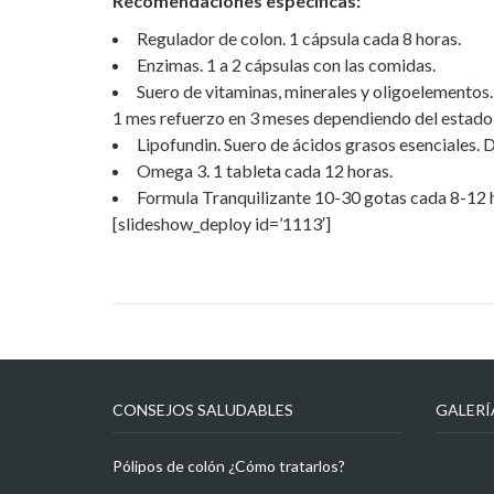
Recomendaciones específicas:
Regulador de colon. 1 cápsula cada 8 horas.
Enzimas. 1 a 2 cápsulas con las comidas.
Suero de vitaminas, minerales y oligoelementos.
1 mes refuerzo en 3 meses dependiendo del estado
Lipofundin. Suero de ácidos grasos esenciales. 
Omega 3. 1 tableta cada 12 horas.
Formula Tranquilizante 10-30 gotas cada 8-12 
[slideshow_deploy id=’1113′]
CONSEJOS SALUDABLES
GALERÍ
Pólipos de colón ¿Cómo tratarlos?